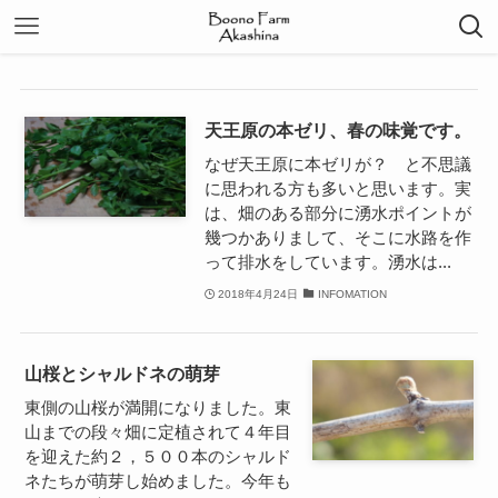
天王原の本ゼリ、春の味覚です。
なぜ天王原に本ゼリが？ と不思議
に思われる方も多いと思います。実
は、畑のある部分に湧水ポイントが
幾つかありまして、そこに水路を作
って排水をしています。湧水は...
2018年4月24日
INFOMATION
山桜とシャルドネの萌芽
東側の山桜が満開になりました。東
山までの段々畑に定植されて４年目
を迎えた約２，５００本のシャルド
ネたちが萌芽し始めました。今年も