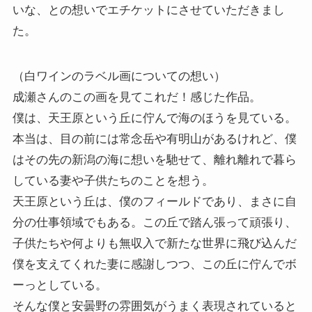
いな、との想いでエチケットにさせていただきまし
た。
（白ワインのラベル画についての想い）
成瀬さんのこの画を見てこれだ！感じた作品。
僕は、天王原という丘に佇んで海のほうを見ている。
本当は、目の前には常念岳や有明山があるけれど、僕
はその先の新潟の海に想いを馳せて、離れ離れで暮ら
している妻や子供たちのことを想う。
天王原という丘は、僕のフィールドであり、まさに自
分の仕事領域でもある。この丘で踏ん張って頑張り、
子供たちや何よりも無収入で新たな世界に飛び込んだ
僕を支えてくれた妻に感謝しつつ、この丘に佇んでボ
ーっとしている。
そんな僕と安曇野の雰囲気がうまく表現されていると