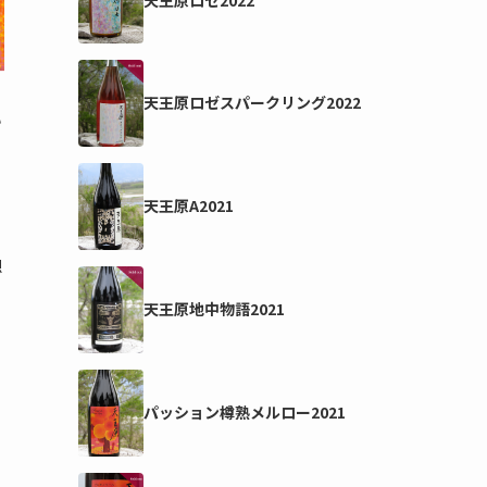
天王原ロゼスパークリング2022
い
て
天王原A2021
想
天王原地中物語2021
パッション樽熟メルロー2021