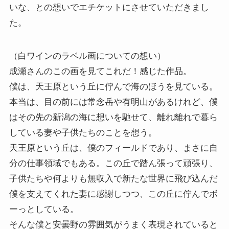
いな、との想いでエチケットにさせていただきまし
た。
（白ワインのラベル画についての想い）
成瀬さんのこの画を見てこれだ！感じた作品。
僕は、天王原という丘に佇んで海のほうを見ている。
本当は、目の前には常念岳や有明山があるけれど、僕
はその先の新潟の海に想いを馳せて、離れ離れで暮ら
している妻や子供たちのことを想う。
天王原という丘は、僕のフィールドであり、まさに自
分の仕事領域でもある。この丘で踏ん張って頑張り、
子供たちや何よりも無収入で新たな世界に飛び込んだ
僕を支えてくれた妻に感謝しつつ、この丘に佇んでボ
ーっとしている。
そんな僕と安曇野の雰囲気がうまく表現されていると