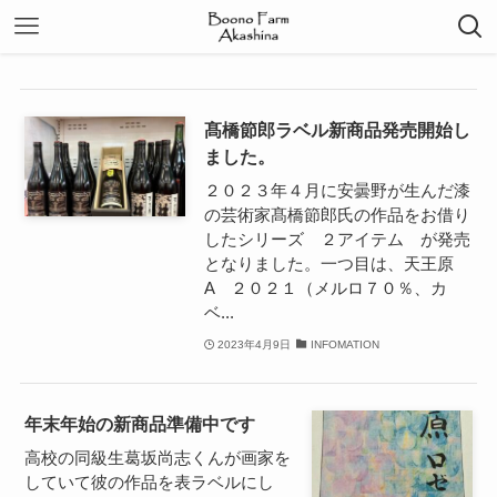
髙橋節郎ラベル新商品発売開始し
ました。
２０２３年４月に安曇野が生んだ漆
の芸術家髙橋節郎氏の作品をお借り
したシリーズ ２アイテム が発売
となりました。一つ目は、天王原
A ２０２１（メルロ７０％、カ
ベ...
2023年4月9日
INFOMATION
年末年始の新商品準備中です
高校の同級生葛坂尚志くんが画家を
していて彼の作品を表ラベルにし