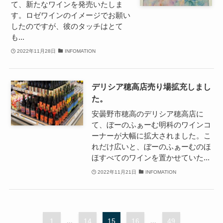
て、新たなワインを発売いたしま
す。ロゼワインのイメージでお願い
したのですが、彼のタッチはとて
も...
2022年11月28日
INFOMATION
デリシア穂高店売り場拡充しまし
た。
安曇野市穂高のデリシア穂高店に
て、ぼーのふぁーむ明科のワインコ
ーナーが大幅に拡大されました。こ
れだけ広いと、ぼーのふぁーむのほ
ほすべてのワインを置かせていた...
2022年11月21日
INFOMATION
1
...
14
15
16
...
49