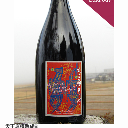
天王原樽熟成B