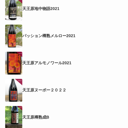
天王原地中物語2021
パッション樽熟メルロー2021
天王原アルモノワール2021
天王原ヌーボー２０２２
天王原樽熟成B